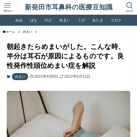
新発田市耳鼻科の医療豆知識
MENU
article
みみ
はな
のど
めまい
くび
あたま
コロナ
ホーム
めまい
朝起きたらめまいがした。こんな時、
半分は耳石が原因によるものです。良
性発作性頭位めまい症を解説
2021年4月8日
2022年6月11日
めまい