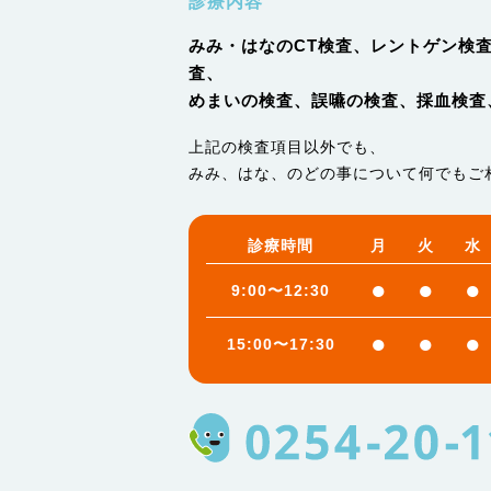
診療内容
みみ・はなのCT検査、レントゲン検
査、
めまいの検査、誤嚥の検査、採血検査
上記の検査項目以外でも、
みみ、はな、のどの事について何でもご
診療時間
月
火
水
●
●
●
9:00〜12:30
●
●
●
15:00〜17:30