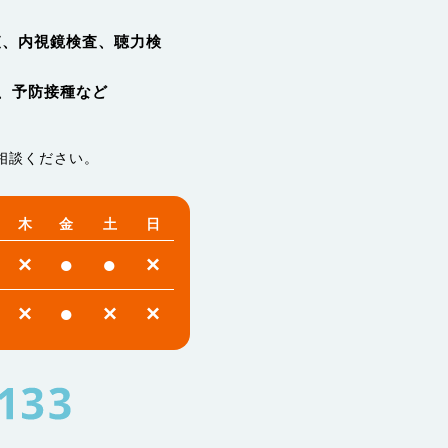
査、内視鏡検査、聴力検
、予防接種など
相談ください。
木
金
土
日
×
●
●
×
×
●
×
×